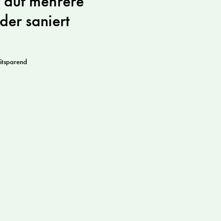
t auf mehrere
der saniert
itsparend