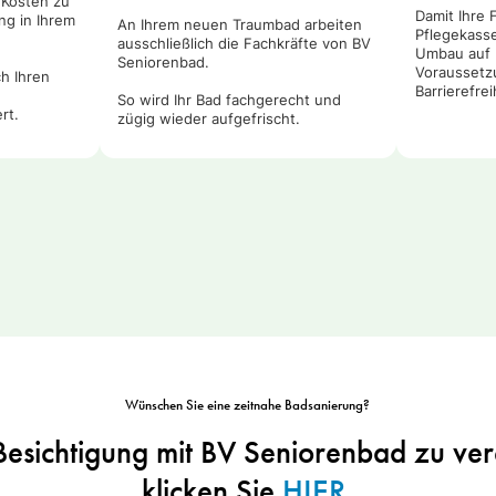
 Kosten zu
Damit Ihre 
ng in Ihrem
An Ihrem neuen Traumbad arbeiten
Pflegekasse 
ausschließlich die Fachkräfte von BV
Umbau auf 
Seniorenbad.
Voraussetz
h Ihren
Barrierefrei
So wird Ihr Bad fachgerecht und
rt.
zügig wieder aufgefrischt.
Wünschen Sie eine zeitnahe Badsanierung?
esichtigung mit BV Seniorenbad zu ve
klicken Sie
HIER
.